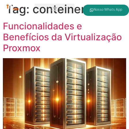
Tag:
conteiners
Nosso Whats App
Funcionalidades e
Benefícios da Virtualização
Proxmox