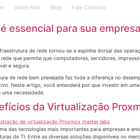
os
Sobre Nós
Blog
Fale Conosco
é essencial para sua empres
raestrutura de rede tornou-se a espinha dorsal das opera
 rede que permite que computadores, servidores, impressor
el e segura.
rutura de rede bem planejada faz toda a diferença no dese
tivo. Neste artigo, você entenderá por que investir em u
 uma necessidade.
efícios da Virtualização Prox
uma das tecnologias mais importantes para empresas e entu
turas de TI. Entre as diversas soluções disponíveis no me